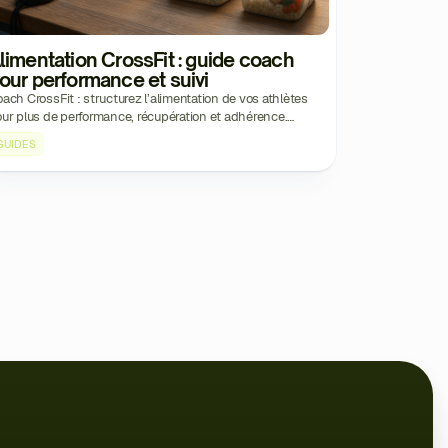
limentation CrossFit : guide coach
our performance et suivi
ach CrossFit : structurez l’alimentation de vos athlètes
ur plus de performance, récupération et adhérence.
thode, plans types et suivi concret avec EKKLO.
GUIDES