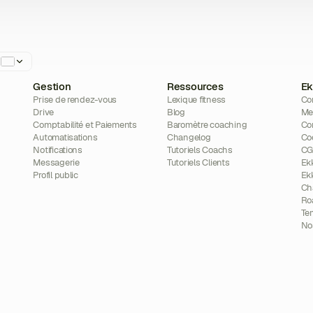
Gestion
Ressources
Ek
Prise de rendez-vous
Lexique fitness
Co
Drive
Blog
Me
Comptabilité et Paiements
Baromètre coaching
Con
Automatisations
Changelog
Co
Notifications
Tutoriels Coachs
C
Messagerie
Tutoriels Clients
Ek
Profil public
Ek
Ch
Ro
Te
Nos