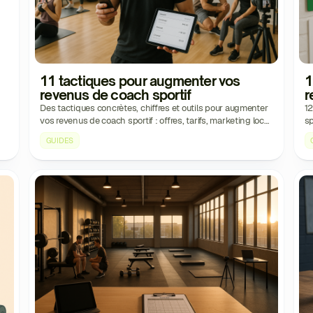
11 tactiques pour augmenter vos
1
revenus de coach sportif
r
Des tactiques concrètes, chiffres et outils pour augmenter
12
vos revenus de coach sportif : offres, tarifs, marketing local,
sp
contenu, automatisation et fidélisation.
ef
GUIDES