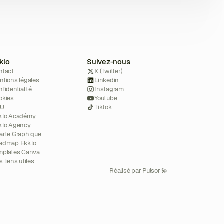
Fermer
klo
Suivez-nous
ntact
X (Twitter)
ntions légales
Linkedin
fidentialité
Instagram
okies
Youtube
GU
Tiktok
klo Académy
klo Agency
arte Graphique
admap Ekklo
mplates Canva
 liens utiles
Réalisé par Pulsor 💫