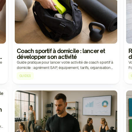
Coach sportif à domicile : lancer et
R
et
développer son activité
d
z
le
Guide pratique pour lancer votre activité de coach sportif à
Vo
domicile : agrément SAP, équipement, tarifs, organisation
Fo
des déplacements et acquisition clients.
pr
GUIDES
h
es,