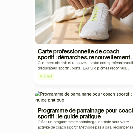
Carte professionnelle de coach
sportif : démarches, renouvellement 
pièges à éviter
Comment obtenir et renouveler votre carte professionnel
d'éducateur sportif : portail EAPS, diplômes reconnus,
pièces justificatives et erreurs fréquentes.
GUIDES
Programme de parrainage pour coac
sportif : le guide pratique
Créez un programme de parrainage rentable pour votre
activité de coach sportif. Méthode pas à pas, récompens
modèles de messages et suivi.