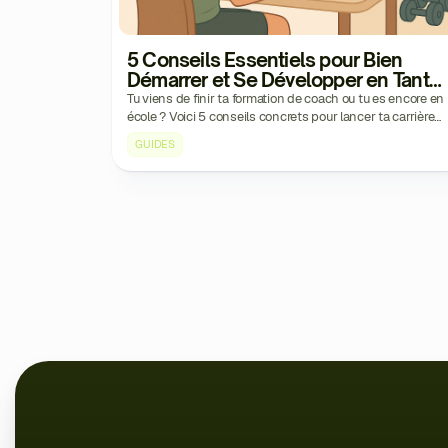
5 Conseils Essentiels pour Bien
Démarrer et Se Développer en Tant
que Jeune Coach
Tu viens de finir ta formation de coach ou tu es encore en
école ? Voici 5 conseils concrets pour lancer ta carrière
efficacement et te démarquer dès les premiers mois.
GUIDES