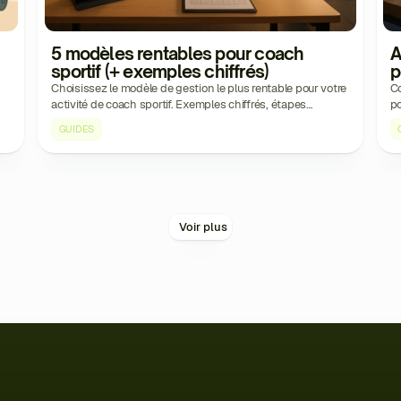
5 modèles rentables pour coach
A
sportif (+ exemples chiffrés)
p
Choisissez le modèle de gestion le plus rentable pour votre
Co
activité de coach sportif. Exemples chiffrés, étapes
po
concrètes et outils pour vendre, planifier et fidéliser.
Mé
GUIDES
Voir plus