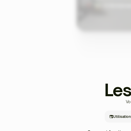
Voir le témoigna
Le
Vo
Utilisatio