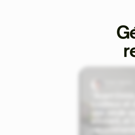
Gé
r
Tristan Valentin
Coach Sportif
"Avant Ekklo
coûteux et d
une seule a
adorent, et l
recommande 