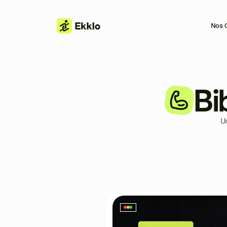
Nos O
Bi
U