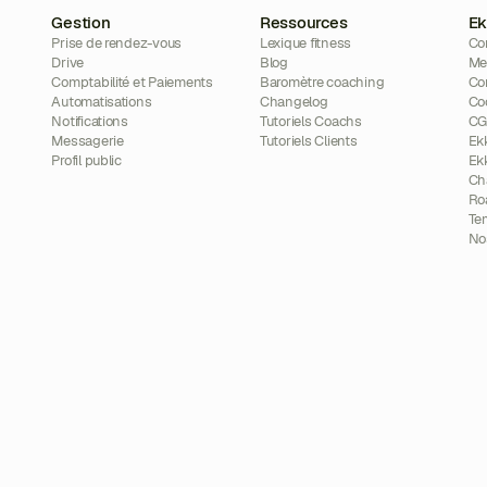
Gestion
Ressources
Ek
Prise de rendez-vous
Lexique fitness
Co
Drive
Blog
Me
Comptabilité et Paiements
Baromètre coaching
Con
Automatisations
Changelog
Co
Notifications
Tutoriels Coachs
C
Messagerie
Tutoriels Clients
Ek
Profil public
Ek
Ch
Ro
Te
Nos