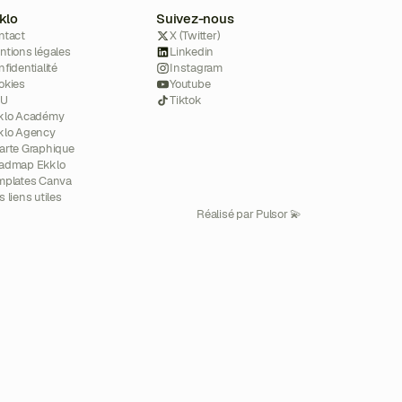
klo
Suivez-nous
ntact
X (Twitter)
ntions légales
Linkedin
fidentialité
Instagram
okies
Youtube
GU
Tiktok
klo Académy
klo Agency
arte Graphique
admap Ekklo
mplates Canva
 liens utiles
Réalisé par Pulsor 💫