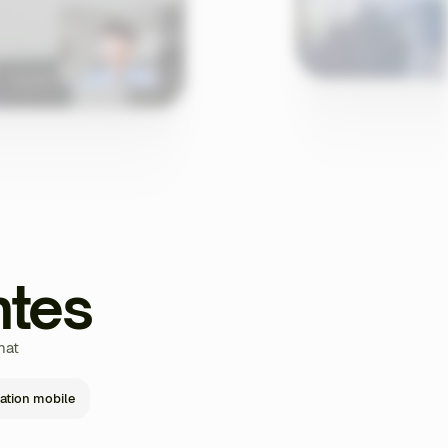
ntes
hat
cation mobile