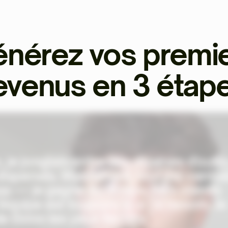
nérez vos premi
evenus en 3 étap
, je jonglais entre des dizaines d'outil
ispersés. Maintenant, tout est centra
pp — je gagne du temps, mes clients
'équipe est toujours là si j'ai besoin. Je
Ekklo les yeux fermés."