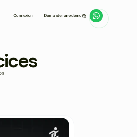
Connexion
Demander une démo
cices
os