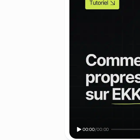
00:00
/
00:00