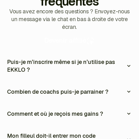
fréquentes
Vous avez encore des questions ? Envoyez-nous
un message via le chat en bas à droite de votre
écran.
Devenir affilié
Puis-je m’inscrire même si je n’utilise pas
EKKLO ?
Oui. Le programme d’affiliation est ouvert à tous, même
sans utiliser EKKLO.
Combien de coachs puis-je parrainer ?
Autant que vous le souhaitez. Il n’y a aucune limite.
Comment et où je reçois mes gains ?
Les commissions sont versées automatiquement chaque
mois via PayPal.Vous suivez tout depuis votre espace
Mon filleul doit-il entrer mon code