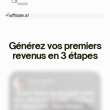
mois
Chaque client référé vous génère jusqu’à 20 %,
versé automatiquement chaque mois.
Générez vos premiers
revenus en 3 étapes
Tristan Valentin
Coach Sportif
"Avant Ekklo, je jonglais entre
des dizaines d'outils coûteux
et dispersés. Maintenant,