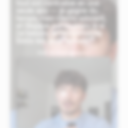
tout est centralisé en une
seule app — je gagne du
temps, mes clients adorent,
et l'équipe est toujours là si
j'ai besoin. Je recommande
Ekklo les yeux fermés."
Voir le témoignage