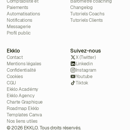
Comptabilité et
Baromètre coaching
Paiements
Changelog
Automatisations
Tutoriels Coachs
Notifications
Tutoriels Clients
Messagerie
Profil public
Ekklo
Suivez-nous
Contact
X (Twitter)
Mentions légales
Linkedin
Confidentialité
Instagram
Cookies
Youtube
CGU
Tiktok
Ekklo Académy
Ekklo Agency
Charte Graphique
Roadmap Ekklo
Templates Canva
Nos liens utiles
© 2026 EKKLO. Tous droits réservés.